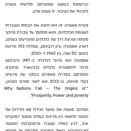
וברשתות בטענה שמטרתם פוליטית ונועדה 
להבהיל את הציבור. זו טענת סרק.
מטרת מאמרנו זה היא להציג את הבסיס העובדתי 
לעצומת הכלכלנים, והוא מסתמך על עבודת מחקר 
מקיפה ופורצת דרך של כלכלנים מהנודעים בעולם, 
דארון אסמוגלו וג'ון רובינסון, שכללה 193 מדינות 
במשך 50 שנה, בין 1960 ל–2010.
אסמוגלו הוא פרופ' לכלכלה ב-MIT, ורובינסון 
פרופ' להיסטוריה כלכלית בהרווארד. מחקרם 
התפרסם בסדרת מאמרים בכתבי עת מדעיים 
בעלי מוניטין, וב-2012 יצא לאור ספרם המכונן, 
"Why Nations Fail — The Origins of 
Prosperity, Power and poverty".
המחקר משווה את שיעור הגידול (או הירידה) של 
התוצר הלאומי בין מדינות בעלות משטר דמוקרטי 
יציב, לבין כאלה שעברו מדמוקרטיה למשטר 
לא־דמוקרטי. הואיל והמחקר מתבסס על תקופה 