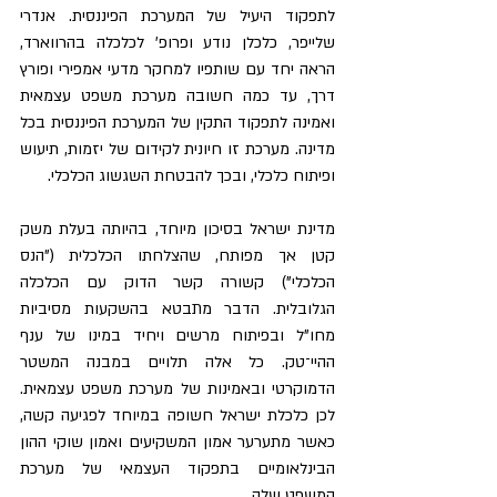
לתפקוד היעיל של המערכת הפיננסית. אנדרי 
שלייפר, כלכלן נודע ופרופ' לכלכלה בהרווארד, 
הראה יחד עם שותפיו למחקר מדעי אמפירי ופורץ 
דרך, עד כמה חשובה מערכת משפט עצמאית 
ואמינה לתפקוד התקין של המערכת הפיננסית בכל 
מדינה. מערכת זו חיונית לקידום של יזמות, תיעוש 
ופיתוח כלכלי, ובכך להבטחת השגשוג הכלכלי.
מדינת ישראל בסיכון מיוחד, בהיותה בעלת משק 
קטן אך מפותח, שהצלחתו הכלכלית ("הנס 
הכלכלי") קשורה קשר הדוק עם הכלכלה 
הגלובלית. הדבר מתבטא בהשקעות מסיביות 
מחו"ל ובפיתוח מרשים ויחיד במינו של ענף 
ההיי־טק. כל אלה תלויים במבנה המשטר 
הדמוקרטי ובאמינות של מערכת משפט עצמאית. 
לכן כלכלת ישראל חשופה במיוחד לפגיעה קשה, 
כאשר מתערער אמון המשקיעים ואמון שוקי ההון 
הבינלאומיים בתפקוד העצמאי של מערכת 
המשפט שלה.