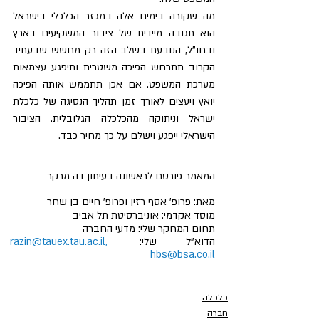
מה שקורה בימים אלה במגזר הכלכלי בישראל 
הוא תגובה מיידית של ציבור המשקיעים בארץ 
ובחו"ל, הנובעת בשלב הזה רק מחשש שבעתיד 
הקרוב תתרחש הפיכה משטרית ותיפגע עצמאות 
מערכת המשפט. אם אכן תתממש אותה הפיכה 
יואץ ויעצים לאורך זמן תהליך הנסיגה של כלכלת 
ישראל וניתוקה מהכלכלה הגלובלית. הציבור 
הישראלי ייפגע וישלם על כך מחיר כבד.
המאמר פורסם לראשונה בעיתון דה מרקר
מאת: פרופ' אסף רזין ופרופ' חיים בן שחר
מוסד אקדמי: אוניברסיטת תל אביב 
תחום המחקר שלי: מדעי החברה
הדוא"ל שלי: 
, 
razin@tauex.tau.ac.il
hbs@bsa.co.il
כלכלה
חברה