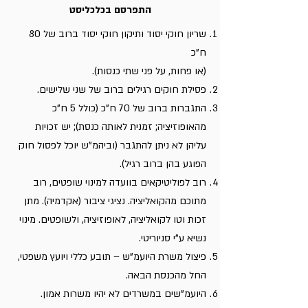
התפרסם בכלכליסט
שריון חוקי יסוד ותיקון חוקי יסוד ברוב של 80
ח"כ
(או פחות, על פני שתי כנסות).
פסילת חוקים רגילים ברוב של שני שלישים.
התגברות ברוב של 70 ח"כ (כולל 5 ח"כ
מהאופוזיציה; זמנית לאותה כנסת); יש זכויות
עליהן לא ניתן להתגבר (וביהמ"ש יוכל לפסול חוק
הפוגע בהן ברוב רגיל).
רוב לפוליטיקאים בוועדה למינוי שופטים, רוב
מתוכם מהקואליציה. נציגי ציבור (אקדמיה). מתן
זכות וטו לקואליציה, לאופוזיציה, ולשופטים. מינוי
נשיא ע"י סניוריטי.
פיצול משרת היועמ"ש – תובע כללי ויועץ משפטי,
החל מהכנסת הבאה.
היועמ"שים במשרדים לא יהיו משרות אמון.