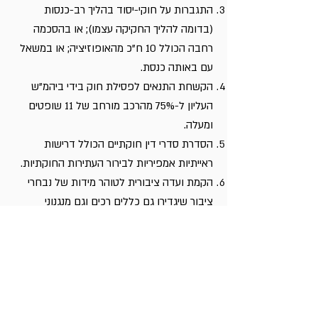
התגברות על חוקי-יסוד בהליך רב-כנסות
(בדומה להליך החקיקה עצמו); או בהסכמה
רחבה הכולל 10 ח"כ מהאופוזיציה; או במשאל
עם באותה כנסת.
הקשחת התנאים לפסילת חוק בידי ביהמ"ש
העליון ל-75% מהרכב מורחב של 11 שופטים
ומעלה.
הסדרת סדרי דין חוקתיים הכולל דרישות
ראייתיות אמפיריות לבירור העתירות החוקתיות.
הקמת ועדה ציבורית לטוהר מידות של נבחרי
ציבור שיגדירו גם כללים רכים וגם מנגנוני
הדחה, כולל אולי בין דין מיוחד לכשירות מינויים.
המנעות מתיקונים פרסונליים של חוקי-היסוד.
הקמת מנגנוני בקרה עצמאיים במשרדי
הממשלה שידונו בסבירות החלטות ויצמצו
עתירות מנהליות.