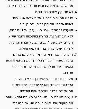
על מלוא הזכויות הנגזרות מהזכות לכבוד האדם.
לא תחוקק פסקת התגברות.
יגובש מתווה מוסכם לשירות צבאי או שירות
לאומי אזרחי, ויחוקק כתיקון לחוק יסוד.
הוועדה לבחירת שופטים - ועדה של 11 חברים,
ללא רוב לאף צד. בחירה בהסכמה רחבה של 7
חברים. ייצוג של 4 נשים ונציג לחברה הערבית.
לא יהיה שינוי בדרך בחירת נשיא העליון.
חוק יסוד כבוד האדם וחירותו - יעוגנו בתוכו
הזכות לשוויון ואיסור הפליה, חופש הביטוי וחופש
ההפגנה. יחל מהלך לגיבוש מגילת זכויות יסוד
מקיפה.
עילת הסבירות - תצומצם כך שלא תחול על
החלטות ממשלה בענייני מדיניות ומינויי שרים.
תמשיך לחול לגבי שאר רשויות המדינה.
יועצים משפטיים - תישמר עצמאותם ומקצועיותם
של היועמ"שים. חוות דעתם תישאר מחייבת.