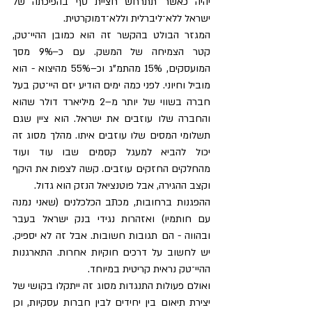
יהיה כאשר תתרחש חציית סף בהפיכתה של 
ישראל ללא־ליברלית וללא־דמוקרטית.
המגזר הבולט בהקשר זה הוא כמובן ההיי־טק, 
קטר הצמיחה של המשק. עם כ–9% מסך 
המועסקים, 15% מהתמ"ג וכ–55% מהיצוא - הוא 
מוביל וחיוני. לפני כמה ימים הודיע יזם היי־טק בעל 
חברה בשווי של יותר מ–2 מיליארד דולר שהוא 
והחברה שלו עוזבים את ישראל. הוא ציין שגם 
תשלומי המסים שלו עוזבים איתו. מהלך מסוג זה 
יכול להביא למעגל קסמים שבו עוד ועוד 
מהחלקים החזקים עוזבים. קשה לצפות את היקף 
וקצב ההגירה, אבל פוטנציאל הנזק הוא גדול.
ההפגנות ברחובות, מכתב הכלכלנים (שאני נמנה 
עם חותמיו) ואזהרות נגידי בנק ישראל בעבר 
ובהווה - הם תגובות חשובות. אבל זה לא יספיק. 
יש לחשוב על דרכים חוקיות אחרות. התארגנות 
ההיי־טק נראית קריטית במיוחד.
ואולם פעולות התנגדות מסוג זה ייתקלו בקושי של 
יצירת תיאום בין יחידים לבין חברות עסקיות, וכן 