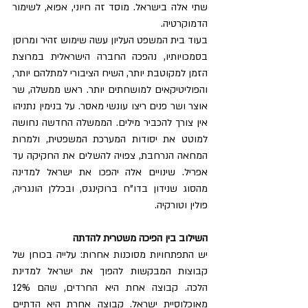
שתי אלה בישראל. מוסד זה חיוני, אפוא, לשימור 
הדמוקרטיה.
בעוד בית המשפט העליון עשה שימוש זהיר ומרוסן 
בסמכויותיו, נהפכה החברה הישראלית במרוצת 
הזמן למקוטבת יותר, השיח הציבורי למתלהם יותר, 
והפוליטיקאים למושחתים יותר. ראש ממשלה, שר 
אוצר ושר פנים ריצו עונשי מאסר. על בנימין נתניהו 
אין צורך להכביר מילים. הממשלה החדשה נחושה 
למוטט את יסודות המערכת המשפטית, ולמרות 
המחאה הנרחבת, צפויה להשלים את החקיקה עד 
אפריל. שינויים אלה יהפכו את ישראל למדינה 
מהסוג שנידון בדו"ח ברוקינגס, ובכללן הונגריה, 
פולין וטורקיה.
השילוב בין הפיכה משטרית להדתה
יש התפתחויות מסוכנות אחרות: עלייה בכוחן של 
קבוצות המבקשות להפוך את ישראל למדינת 
הלכה. קבוצה אחת היא החרדים, שהם 12% 
מאוכלוסיית ישראל. קבוצה אחרת היא הדתיים 