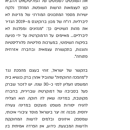
את השופטים לשפוטים של הפוליטיקאים ולהביא 
קץ לעצמאות הרשות השופטת. המהלך נלקח 
ישירות מספר המתכונים המודרני של מדינות לא 
ליברליות. דו"ח של מכון ברוקינגס מ–2019 הגדיר 
את מהות השינויים כך: "מנהיגים ומפלגות לא 
ליברליים... מאיימים על הדמוקרטיה על ידי פגיעה 
בפיקוח השיפוטי, במערכות פוליטיות פלורליסטיות 
והוגנות, בתקשורת עצמאית ובחברה אזרחית 
פתוחה".
בהקשר של ישראל, זוהי בעצם מהפכת נגד 
ל"מהפכה החוקתית" שהוביל אהרן ברק כנשיא בית 
המשפט העליון לפני כ–30 שנה. יש לזכור שברק 
פעל בסביבה של דמוקרטיה שברירית, בחברה 
מקוטבת, במדינה שאין לה חוקה. הוא הצליח 
להניח יסודות משפט מוצקים במדינה צעירה 
יחסית. מבנה זה יצר בישראל מוסד ציבורי איכותי, 
שמספק איזונים ובלמים לרשות המחוקקת 
ולרשות המבצעת. כידוע, אין הפרדה אמיתית בין 