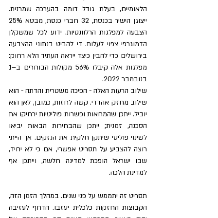
הלאומיים, בעלת גודל דומה בהערכה שמרנית. 
ייצוגן הישיר בכנסת, 32 חברי כנסת, מבטא 25% 
הצבעה למפלגות הרלוונטיות. ידוע לכל שמשקלן 
הדמוגרפי צפוי לעלות. די להביט בנתוני ההצבעה 
בירושלים כדי להבין כיצד ייראה העתיד הלא רחוק: 
מפלגות אלה קיבלו 56% מקולות הבוחרים ב–1 
בנובמבר 2022.
שילוב הרעות האלה - הפיכה משטרית והדתה - הוא 
שילוב מחזק אהדדי. קשה לחזות, כמובן, לאן הוא 
יוביל. ייתכן שהמחאות ופשרות פוליטיות ירחיקו את 
הסכנה, זמנית; ייתכן שהבחירות הבאות יביאו 
לשינוי פוליטי שיתקן חלקית את הנזקים. אך הייתי 
רוצה להצביע על תסריט אפשרי, אם כי לא יחיד, 
שבו ישראל הופכת למדינה חלשה, וייתכן אף 
למדינת הלכה.
תסריט זה יתממש על פני שנים. במהלך הזמן הזה, 
הקבוצות החזקות כלכלית יעזבו. הדחף לעזיבה 