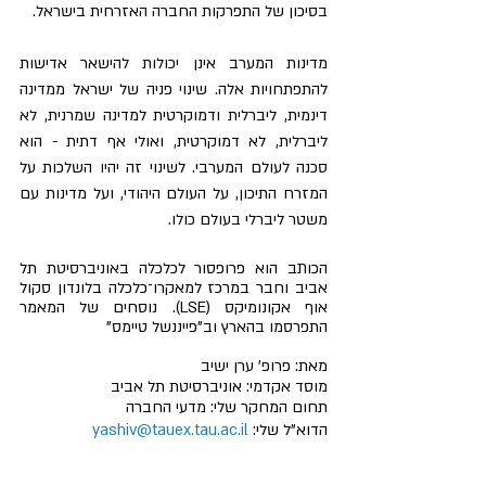
בסיכון של התפרקות החברה האזרחית בישראל.
מדינות המערב אינן יכולות להישאר אדישות 
להתפתחויות אלה. שינוי פניה של ישראל ממדינה 
דינמית, ליברלית ודמוקרטית למדינה שמרנית, לא 
ליברלית, לא דמוקרטית, ואולי אף דתית - הוא 
סכנה לעולם המערבי. לשינוי זה יהיו השלכות על 
המזרח התיכון, על העולם היהודי, ועל מדינות עם 
משטר ליברלי בעולם כולו. 
הכותב הוא פרופסור לכלכלה באוניברסיטת תל 
אביב וחבר במרכז למאקרו־כלכלה בלונדון סקול 
אוף אקונומיקס (LSE). נוסחים של המאמר 
התפרסמו בהארץ וב"פייננשל טיימס"
מאת: פרופ' ערן ישיב
מוסד אקדמי: אוניברסיטת תל אביב 
תחום המחקר שלי: מדעי החברה
הדוא"ל שלי: 
yashiv@tauex.tau.ac.il