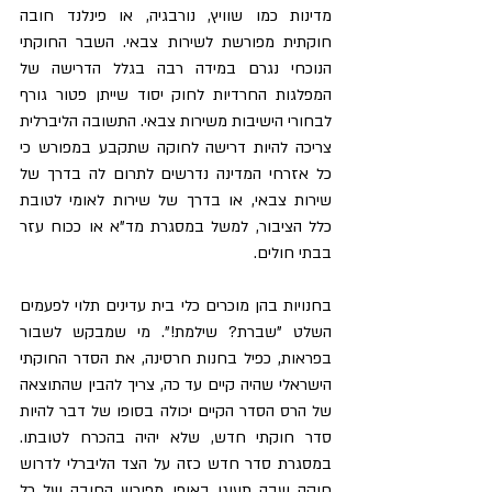
מדינות כמו שוויץ, נורבגיה, או פינלנד חובה 
חוקתית מפורשת לשירות צבאי. השבר החוקתי 
הנוכחי נגרם במידה רבה בגלל הדרישה של 
המפלגות החרדיות לחוק יסוד שייתן פטור גורף 
לבחורי הישיבות משירות צבאי. התשובה הליברלית 
צריכה להיות דרישה לחוקה שתקבע במפורש כי 
כל אזרחי המדינה נדרשים לתרום לה בדרך של 
שירות צבאי, או בדרך של שירות לאומי לטובת 
כלל הציבור, למשל במסגרת מד"א או ככוח עזר 
בבתי חולים. 
בחנויות בהן מוכרים כלי בית עדינים תלוי לפעמים 
השלט "שברת? שילמת!". מי שמבקש לשבור 
בפראות, כפיל בחנות חרסינה, את הסדר החוקתי 
הישראלי שהיה קיים עד כה, צריך להבין שהתוצאה 
של הרס הסדר הקיים יכולה בסופו של דבר להיות 
סדר חוקתי חדש, שלא יהיה בהכרח לטובתו. 
במסגרת סדר חדש כזה על הצד הליברלי לדרוש 
חוקה שבה תעוגן באופן מפורש החובה של כל 