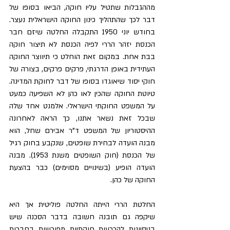
מההגבלות שתטיל עליו חוקה, הביאו בסופו של 
דבר לכך שהתהליך כינון החוקה הישראלית נעצר. 
בחודש יוני 1950 התקבלה החלטה שיזם חבר 
הכנסת יזהר הררי לפיה הכנסת לא תיצור חוקה 
בבת אחת. במקום זאת הוחלט כי תיווצר החוקה 
העתידית באופן הדרגתי, פרקים פרקים, בצורה של 
חוקי יסוד שיאוגדו בסופו של דבר לחוקת המדינה. 
טיוטת החוקה שהכין לאו כהן לא השפיעה כמעט 
על המשפט החוקתי הישראלי. אלמנט אחד שלה 
שבכל זאת נשאר אתנו, כך הראה לאחרונה 
ההיסטוריון של המשפט ד"ר אבירם שחל, הוא 
מבנה הועדה לבחירת שופטים, שנקבע בחוק רגיל 
של הכנסת (חוק השופטים משנת 1953). מבנה 
הועדה הופיע (בשינויים מסוימים) כבר בהצעת 
החוקה של כהן.
החלטת הררי הייתה החלטה פוליטית אך היא 
שיקפה גם תובנה חשובה בדבר הסכנה שיש 
בניסיונות להכרעות חוקתיות מפורשות בחברות 