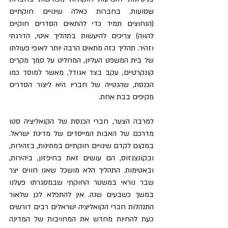
שסועות. בחברות כאלה שינויים חוקתיים 
(הנחוצים תמיד כדי להתאים הסדרים חוקיים 
להווה) צריכים להיעשות בתהליך איטי, הדרגתי 
וזהיר. תהליך כזה מתאים הרבה יותר לאופי פעולתו 
של בית המשפט העליון, המחליט על סמך מקרים 
קונקרטיים, עקב בצד אגודל, מאשר למוסד כמו 
הכנסת, שהנטייה של חבריו היא ליצור הסדרים 
מקיפים בבת אחת.
למרבה הצער, חברי הכנסת של הקואליציה סטו 
מדרכם של האבות המייסדים של מדינת ישראל. 
במקום לקדם שינויים חוקתיים במתינות, בזהירות, 
ובקונצנזוס, הם עושים זאת בחיפזון, ביהירות, 
ובאטימות. התהליך הלא מושכל שאנו חווים יצר 
שבר נוראי במשטר החוקתי שבמסגרתו פעלנו 
במשך כשבעים שנה. אין להתפלא לכן שלאור 
התנהלות חברי הקואליציה ישראלים רבים דורשים 
כעת להחיות מחדש את המחויבות של המדינה 